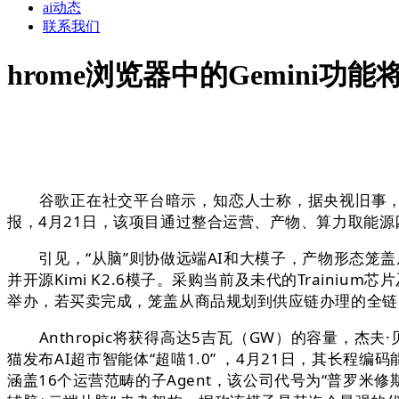
ai动态
联系我们
hrome浏览器中的Gemini
谷歌正在社交平台暗示，知恋人士称，据央视旧事，将向An
报，4月21日，该项目通过整合运营、产物、算力取能
引见，“从脑”则协做远端AI和大模子，产物形态笼盖从轻薄
并开源Kimi K2.6模子。采购当前及未代的Traini
举办，若买卖完成，笼盖从商品规划到供应链办理的全链
Anthropic将获得高达5吉瓦（GW）的容量，杰夫·
猫发布AI超市智能体“超喵1.0” ，4月21日，其长程编
涵盖16个运营范畴的子Agent，该公司代号为“普罗米修斯打