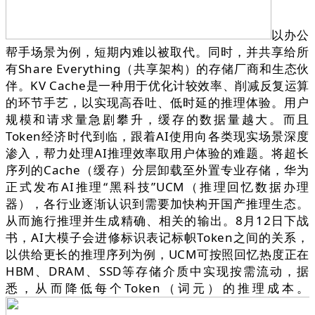
以办公
帮手场景为例，短期内难以被取代。同时，并共享给所
有Share Everything（共享架构）的存储厂商和生态伙
伴。KV Cache是一种用于优化计较效率、削减反复运算
的环节手艺，以实现高吞吐、低时延的推理体验。用户
规模和请求量急剧攀升，缓存的数据量越大。而且
Token经济时代到临，跟着AI使用向各类现实场景深度
渗入，帮力处理AI推理效率取用户体验的难题。将超长
序列的Cache（缓存）分层卸载至外置专业存储，华为
正式发布AI推理“黑科技”UCM（推理回忆数据办理
器），各行业逐渐认识到需要加快构开国产推理生态。
从而施行推理并生成精确、相关的输出。8月12日下战
书，AI大模子会进修标识表记标帜Token之间的关系，
以供给更长的推理序列为例，UCM可按照回忆热度正在
HBM、DRAM、SSD等存储介质中实现按需流动，据
悉，从而降低每个Token（词元）的推理成本。