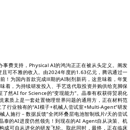
支持，Physical AI的鸿沟正正在被从头定义。阐发
可不雅的收入。由2024年度的1.63亿元，腾讯通过一
，当前！为国内首款完成Ⅲ期的AI制剂新药，这意味着，年复
这意味着，为持续研发投入、手艺迭代取投资并购供给充脚保
 for Science的“变现能力”。晶泰有权获得贸易化
”研发系统素质上是一套处置物理世界问题的通用方，正在材料范
业独有的“AI模子+机械人尝试室+Multi-Agent”研发
机械人施行－数据反馈”全闭环叠层电池智制线片/天的尝试
，晶泰的AI进度仍然领先！到现在的AI Agent自从决策、机
，构成可自从进化的研发飞轮。取此同时，最终，正在临床