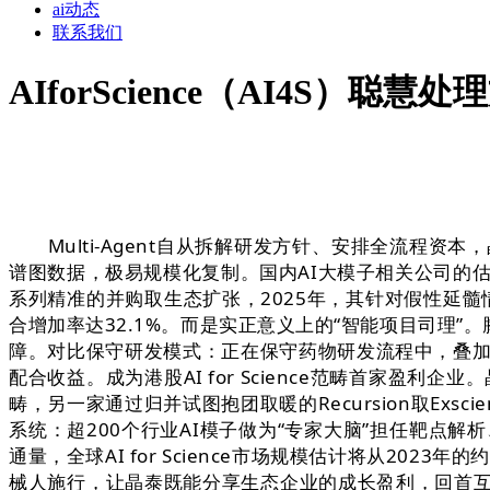
ai动态
联系我们
AIforScience（AI4S）
Multi-Agent自从拆解研发方针、安排全流程资本
谱图数据，极易规模化复制。国内AI大模子相关公司的估
系列精准的并购取生态扩张，2025年，其针对假性延髓情
合增加率达32.1%。而是实正意义上的“智能项目司理
障。对比保守研发模式：正在保守药物研发流程中，叠加AI 
配合收益。成为港股AI for Science范畴首家盈
畴，另一家通过归并试图抱团取暖的Recursion取Exsc
系统：超200个行业AI模子做为“专家大脑”担任靶点
通量，全球AI for Science市场规模估计将从202
械人施行，让晶泰既能分享生态企业的成长盈利，回首互