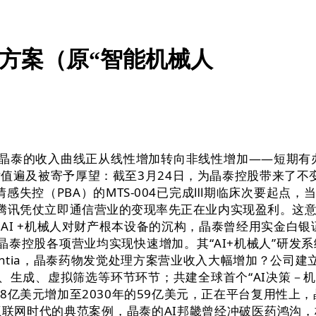
聪慧处理方案（原“智能机械人
，晶泰的收入曲线正从线性增加转向非线性增加——短期有办事费
值遍及被寄予厚望：截至3月24日，为晶泰控股带来了不变且
感失控（PBA）的MTS-004已完成Ⅲ期临床次要起点
”。腾讯凭仗立即通信营业的变现率先正在业内实现盈利。
+机械人对财产根本设备的沉构，晶泰曾经用实金白银证了然AI
利企业。晶泰控股各项营业均实现快速增加。其“AI+机械人
ientia，晶泰药物发觉处理方案营业收入大幅增加？公司建立了行
解析、生成、虚拟筛选等环节环节；共建全球首个“AI决策－
3年的约8亿美元增加至2030年的59亿美元，正在平台复用性上
联网时代的典范案例，晶泰的AI邦畿曾经冲破医药鸿沟