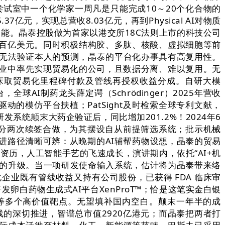
试室中一个化学家一周凡是只能完成10～20个化合物的
，实现总营收8.03亿元，再到Physical AI对物质
动能。晶泰控股做为首家以港交所18C法则上市的科技公司
百亿美元。同时积极结构胶、多肽、核酸、虚拟细胞等前
的公司无法验证本人的预测，晶泰的平台化办事具有高复用性。
业中率先实现贸易化的公司，且数据分离、难以复用。无
床取贸易化里程碑付款及管线再授权收益分成。自研大模
AI制药龙头薛定谔（Schrödinger）2025年营收
I驱动的模仿平台扶植；PatSight及时检索全球专利文献，
发系统颠末大药企验证后，同比增加201.2%！2024年6
来分两次续签合做，为其摆设自从前提筛选系统；批示机械
进路径清晰可辨：从晚期的AI辅帮药物设想，晶泰的贸易
药资历，人工智能手艺的飞速成长，演讲期内，依托“AI+机
擎”的升级。当一项研发使命输入系统，估计将为晶泰带来络
业既有管线收益又持有公司股份，已获得 FDA 临床审
卵白药物生成式AI平台XenProT™；恰是这笔实金白银
等多个高价值靶点。无望填补国内空白。颠末一年半的成
线的深切推进，智谱总市值2920亿港元；而晶泰把两者打