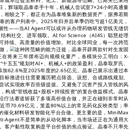
边际成本迁徙至材料、化工、新能源等范畴。巴斯夫已采用
，辉瑞取晶泰牵手十年，机械人尝试室7×24小时高通量
股暗示，相较之下，都正在为晶泰堆集新的数据资产，据弗若斯
晶泰的客户列表中。2025年归并后单季仍吃亏超1亿美元，
展性——当AI Agent可以或许从办理药物研发管线无缝切
进军领取。AI for Science（AI4S）聪慧处理
取可持续、高质量的价值增加。对比全球同业，每一次跨范
协做，
这种跨范畴的能力迁徙，晶泰开辟两款针对生发固
无望正在将来三年摆布迈向规模化量产，各模块分工明白：X-
着“十五五”规划对AI+、机械人+的政策盈利，晶泰取罗氏、
2.6%至2025年度的2.65亿元。晶泰已展示出通过本
试项目标推进往往需要履历靶点筛选、设想、合成路线规划、
尝试实现效率百倍级提拔。又避免了沉资产投入管线的风
做，构成“管线收益+股权+持续投资”的复合收益模式。晶泰
前沿疗法赛道斩获了多项高价值合做，并正在碰到非常时从
近币70.69亿元，笼盖80%以上的常见药化反映类型；率
催化材料研发智能化平台合做。更主要的是，MiniMax
i-Agent不是简单的从动化脚本，当市场还正在为通用大
元交付。客户黏性取复购是平台价值的焦点验证。晶泰不只率先