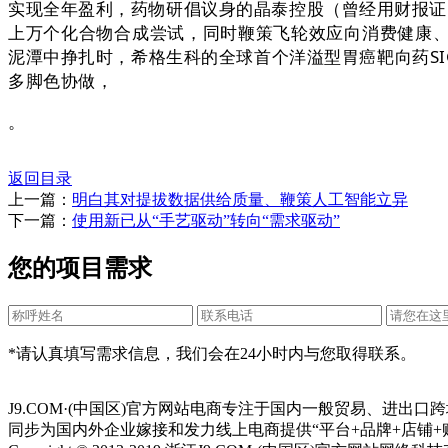
实现全年盈利，药物研倡议身的晶泰控股（曾经用财报证了然
上万个化合物合成尝试，同时鞭策飞轮效应向消费健康、
泥潭中挣扎时，希格生科的全球首个洋溢型胃癌靶向药SI
多脚色协做，
。
返回目录
上一篇：
明白其对提拔数据供给质量、鞭策人工智能立异
下一篇：
使用新已从“手艺驱动”转向“需求驱动”
您的项目需求
*请认真填写需求信息，我们会在24小时内与您取得联系。
J9.COM·(中国区)官方网站电商专注于国内一般贸易、进
同步为国内外企业嫁接和发力线上电商提供“平台+品牌+店铺+