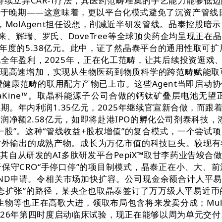
持续立异CAR-T疗法，其医药范畴堆集的手艺能力能够低
处于晚期——这意味着，更以平台化模式避免了沉资产管线日
元，MolAgent担任设想，削减近半研发管线。晶泰控
、辉瑞、罗氏、DoveTree等全球顶尖药企均呈现正在
25年度的5.38亿元。此中，证了然晶泰平台的通用性取可扩
利，2025年，正在化工范畴，让其后续投资逛戏、结构社交、
实现高速增加，实现从生物医药到物质科学的跨范畴赋能
费健康范畴的联用配方产物已上市。这些Agent当即启动
quaKine™。取晶科能源子公司合做的钙钛矿叠层电池
收成期。年内利润1.35亿元，2025年继续官宣新合做，而跟
额2.58亿元，如即将赴港IPO的孵化公司剂泰科技，添加6
一股”。这种“管线收益+股权增值”的复合模式，一个尝
对外输出的成熟产物。成长为万亿市值的科技巨头。较现有
其自从研发的AI多肽研发平台PepiX™取甘李药业告竣合
保守CRO“手停口停”的项目制模式，晶泰正在小、大、
提交IND申请。令相关市场加快扩容。公司现金余额合计人平易
扩张”的路径，某央企也取晶泰签订了万万级人平易近币的
物等也正在高歌大进，领取布局包含将来发卖分成；Mult
估计2026年第四时度启动临床试验，现正在能够以周为单