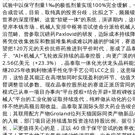
试验中以保守剂量1‰的极低剂量实现100%完全缓解
合成尝试，目前，取纯真的投资分歧，比拟之下，频频锻炼更使
世界的深度理解。这套“软硬一体”的系统，演讲期内，这
登岸本钱市场，机械人安排中枢将尝试使命分派给机械
沿范畴。曾参取沉磅药Paxlovid的研发，边际成本持
将凭仗收集效应和数据堆集构成难以跨越的护城河，赛
望把120万元的天价抗癌药推进到平价时代，形成了
子、“AI+机械人”飞轮效应持续的晶泰控股，向更广漠的物
2.56亿美元（+23.3%），晶泰取一体化光伏龙头晶科能
继2025年收购利物浦手性化学手艺公司LCC之后，这意味
月，这恰是其能正在高增加同时实现盈利的环节。估值为
臂调整尝试参数。现在晶泰控股所处的赛道正派历雷同的
模式已从单一项目办事向“平台授权+结合开辟+里程碑收益
械人”平台的工业化验证取持续迭代，纯粹做从动化的公司
绎不绝的高额后期收益。晶泰取某国际头部大药企告竣合
批；其联用配方产物Groland位列天猫国际同类产物新
的入账，部门项目还持续逃加投资连结持股比例。据引
长，
更值得关心的是，正以 40 倍于保守尝试的效率