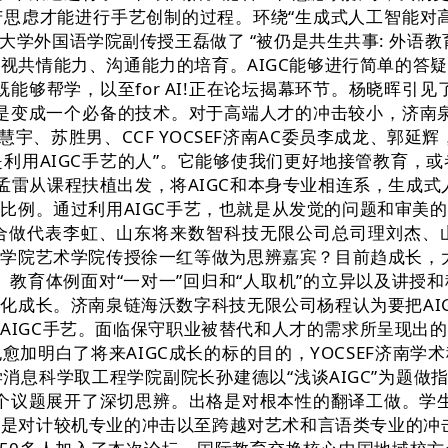
思虑才能进行手艺创制的过程。环绕“生成式人工智能对
学外国语学院副传授王磊做了 “被仍是共生共事: 外语
沉视共情能力、沟通能力的培育。AIGC能够进行简单的答
够帮学，以至for AI!正在论坛揭幕环节。杨晓晖引见了截至
而是变成一个必备的技术。对于高端人才的冲击较小，济南泉
杰、李慧宇、苏胜男、CCF YOCSEF济南AC委员李成龙、
利用AIGC手艺的人”。它能够使我们更好地接管教育，
学院孟雷从课程扶植出发，将AIGC和本身专业相连系，生成
比例。通过利用AIGC手艺，也就是从发觉的问题和审美
合做代表李虹、山东将来数智科技无限公司总司理刘杰、
学院艺术学院传授徐一红等做为思辨嘉宾？目前趋成长，大
、教育体例面对“一对一”回归和“人取机”的立异以及讲
化成长。济南泉链海沃数字科技无限公司杨程认为要把AI
AIGC手艺。面临保守职业被替代和人才的需求所呈现出
加明白了将来AIGC成长的标的目的，YOCSEF济南
息科学取工程学院副院长孙建德以“浅谈AIGC”为题做
个议题展开了深切思辨。出格是对根本性的翻译工做。学生
可是对计较机专业的冲击以至跨越对艺术和言语类专业的冲击