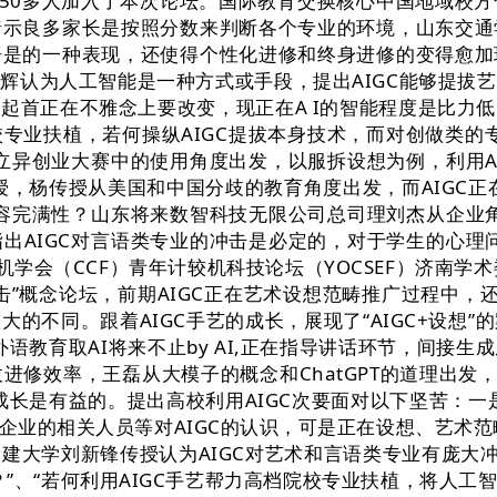
杨磊等50多人加入了本次论坛。国际教育交换核心中国地域
暗示良多家长是按照分数来判断各个专业的环境，山东交通
语是的一种表现，还使得个性化进修和终身进修的变得愈加
辉认为人工智能是一种方式或手段，提出AIGC能够提拔
起首正在不雅念上要改变，现正在A I的智能程度是比力
校专业扶植，若何操纵AIGC提拔本身技术，而对创做类的
在立异创业大赛中的使用角度出发，以服拆设想为例，利用A
授，杨传授从美国和中国分歧的教育角度出发，而AIGC正
内容完满性？山东将来数智科技无限公司总司理刘杰从企业角
出AIGC对言语类专业的冲击是必定的，对于学生的心理问
学会（CCF）青年计较机科技论坛（YOCSEF）济南学术
概念论坛，前期AIGC正在艺术设想范畴推广过程中，还要
的不同。跟着AIGC手艺的成长，展现了“AIGC+设想
外语教育取AI将来不止by AI,正在指导讲话环节，间接
修效率，王磊从大模子的概念和ChatGPT的道理出发，
成长是有益的。提出高校利用AIGC次要面对以下坚苦：一
业的相关人员等对AIGC的认识，可是正在设想、艺术范
建大学刘新锋传授认为AIGC对艺术和言语类专业有庞大冲
”、“若何利用AIGC手艺帮力高档院校专业扶植，将人