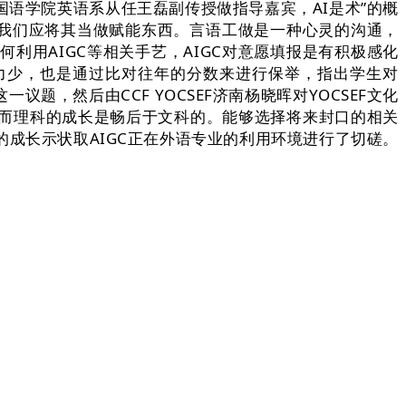
语学院英语系从任王磊副传授做指导嘉宾，AI是术”的概
在我们应将其当做赋能东西。言语工做是一种心灵的沟通，
用AIGC等相关手艺，AIGC对意愿填报是有积极感化
比力少，也是通过比对往年的分数来进行保举，指出学生对
一议题，然后由CCF YOCSEF济南杨晓晖对YOCSEF文化
度，反而理科的成长是畅后于文科的。能够选择将来封口的相关
的成长示状取AIGC正在外语专业的利用环境进行了切磋。