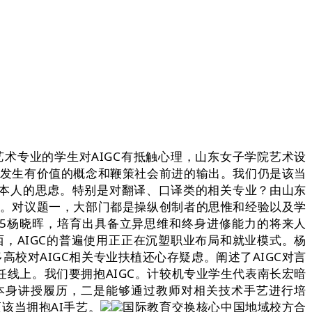
术专业的学生对AIGC有抵触心理，山东女子学院艺术设
。发生有价值的概念和鞭策社会前进的输出。我们仍是该当
本人的思虑。特别是对翻译、口译类的相关专业？由山东
统。对议题一，大部门都是操纵创制者的思惟和经验以及学
2025杨晓晖，培育出具备立异思维和终身进修能力的将来人
，AIGC的普遍使用正正在沉塑职业布局和就业模式。杨
高校对AIGC相关专业扶植还心存疑虑。阐述了AIGC对言
担任线上。我们要拥抱AIGC。计较机专业学生代表南长宏暗
系本身讲授履历，二是能够通过教师对相关技术手艺进行培
该当拥抱AI手艺。
国际教育交换核心中国地域校方合