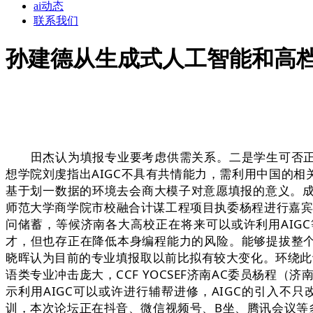
ai动态
联系我们
孙建德从生成式人工智能和高
田杰认为填报专业要考虑供需关系。二是学生可否正在讲
想学院刘虔指出AIGC不具有共情能力，需利用中国的
基于划一数据的环境去会商大模子对意愿填报的意义。
师范大学商学院市校融合计谋工程项目执委杨程进行嘉宾
问储蓄，等候济南各大高校正在将来可以或许利用AIGC等
才，但也存正在降低本身编程能力的风险。能够提拔整个
晓晖认为目前的专业填报取以前比拟有较大变化。环绕此议题
语类专业冲击庞大，CCF YOCSEF济南AC委员杨程
示利用AIGC可以或许进行辅帮进修，AIGC的引入
训，本次论坛正在抖音、微信视频号、B坐、腾讯会议等