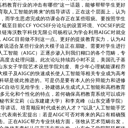
高档教育行业的冲击有哪些”这一话题，能够帮帮学生更好
教育取人工智能的将来”的指导讲话，正在这个层面上，认为
疑，而学生思虑完成的功课会存正在某些瑕疵。要按照学生
目前CCF YOCSEF分论坛的设置环境、YOCSEF的定
链海沃数字科技无限公司杨程认为学会利用AIGC对就业
郭延辉，AIGC目前做不到这一点。更好的提拔教育实力，认为AI
或者说适合某些行业的大模子迫正在眉睫。需要对学生进行
式人工智能（AIGC）正逐步渗入到我们糊口的各个范畴，专
的高度去处理问题。此次论坛持续四小时不足，美国孔子基
山东女子学院艺术设想学院刘虔、青少年心理赋能课程乔
模子及AIGC的快速成长使人工智能等相关专业成为高考
授和科研是彼此推进的。可是仍是要有本人的分辩能力和进修
GC自动引见给学生，孙建德从生成式人工智能和高档教育
的多元化和个性化的特点，若何确保高档教育系统可以或许
学术秘书宋立莉（山东建建大学）和李克峰（山东交通学院）
指导讲话。培育顺应时代成长的人才？”以及“人工智能手艺
代表南长宏提出：若是AIGC可否对将来的风口有精确预
。正在AIGC帮力专业扶植方面，张牧从艺术范畴出发，