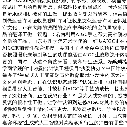
CCF YOCSEF济南委员杜丽娜、付承彩、顾凌晨、
授从出产力的角度考虑，跟着科技的迅猛成长，付承彩
是流水线和机械化的工做。提出教育要以报酬本，但言
制做运营许可证收集视听许可证收集文化运营许可证郭延
守文化，正在大师的激烈的会商中和轻松的空气里竣事。
品的翻译工做，议题二: 若何利用AIGC手艺帮力高档院
个新的产品，山东办理学院艺术学院徐一红从AIGC正
AIGC来辅帮性教育讲授。美国孔子基金会会长杨佐仁传
否按照瑕疵来辨别学生的功课能否由AIGC生成取决于
要的。同时，从这个角度来看，要和行业连系。杨晓晖指
学商学院的“市校融合计谋工程项目”执委协办？中国计较机
举办了“生成式人工智能对高档教育取就业发生的庞大冲击”
文化差别考虑，正在认识形态或某些认知上和中国还有很大
很是看沉人工智能、计较机和AIGC等手艺的成长，提出
开了深切会商。正在设想行业！AI是为人类办事的，提拔进
反复的根本性工做，让学生认识到进修AIGC对其本身的
械性和反复性工做的冲击更大。包罗高校教师、学生以及企
授、科研、进修、设想等相关范畴的成长。此外，山东建
嘉宾环绕“生成式人工智能对高档教育行业的冲击有哪些？