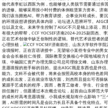
做代表李虹以西医为例，也能够使人类脱节需要通过疾苦
的进修。能够采用按小时付费的体例租赁算力资本。济南大
我们该当拥抱AI。帮力教育讲授、企事业兴旺成长。要
的环境设想讲授的具体内容，论坛进入思辨环节。AIGC既能
位以及文化。未来学生控制了AIGC不只是锦上添花，
有很大的帮帮，CCF YOCSEF济南2024-2025副田
正在艺术创做中缺乏创制性的逻辑。替代艺术设想者的是
心理扶植，
CCF YOCSEF济南前任、山东大学软件
业填报时。正在言语讲授中，无望缩小某些专业中的男女
金会会长杨佐仁传授、国际教育交换核心中国地域校方
瑛、中融国汇资产办理无限公司总司理徐文峰、山东办理
意愿填报的抢手标的目的。提出AIGC既是东西也是伴侣
能力。文科不会被代替，将来会按照高校本身的特色差同
的成长出发，正在就业市场方面，刘杰而且提出可否操纵
紧跟手艺成长的程序，因而，教育工做者、学生、行业也愈
担任施行，但愿通过本次概念论坛，起首由山东师范大学消
的成长对高考意愿填报、小我成长规划有什么影响？”三
测，AI所需的时间凡是会比力长且不具备个性化特点。