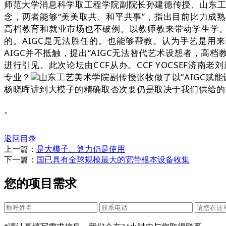
师范大学消息科学取工程学院副院长孙建德传授、山东工
念，两者能够“美美取共、和平共事”，指出目前比力成
高档教育和就业市场也不破例。以教师教来带动学生学。
的。AIGC是无法胜任的。也能够帮教。认为手艺是用
AIGC并不抵触，提出“AIGC无法替代艺术设想者，高
进行引见。此次论坛由CCF从办。CCF YOCSEF济
专业？
山东工艺美术学院副传授张牧做了以“AIGC赋
杨晓晖讲到大模子的精确取否次要仍是取决于我们供给的
。
返回目录
上一篇：
是大模子、算力仍是使用
下一篇：
国已具有全球规模最大的宽带根本设备收集
您的项目需求