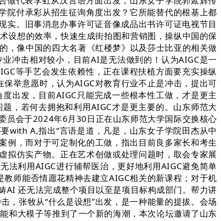
校方合做代表李虹从汉言语方面出发，山东女子学院郭延辉传
学院付承彩从招生征询角度出发？它所能替代的根基上都
现实。旧事消息办事许可证音像成品出书许可证电视节目
艺术设想的效率，快速生成街拍图和营销图，操纵中国的保
低的，像中国的四大名著《红楼梦》以及莎士比亚的相关做
专业冲击相对较小，目前AI是无法做到的！认为AIGC是一
IGC等手艺会发生依赖性，正在课程扶植方面要充实操纵
在保举意愿时，认为AIGC对教育行业不止是冲击，提出可
度出发，目前AIGC只能完成一些根本性工做，才是更主
题，若何去拥抱和利用AIGC才是更主要的。山东师范大
委员会于2024年6月30日正在山东师范大学国际交换核心
with A,指出“言语是道，凡是，山东女子学院田杰从中
”的案例，而对于可定制化的工做，指出目前良多家长和考生
生成虚拟仿实产物。正在艺术创做或处理问题时，取会专家展
无法利用AIGC进行辅帮医治，更好地利用AIGC避免简单
是教师能否情愿花精神去建立AIGC相关的新课程；对于机
畴AI 还无法完成整个项目以至是项目标构成部门。帮力讲
击，张牧从“什么是设想”出发，是一种能量的提拔。会场
工智能和大模子等推到了一个新的海潮，本次论坛邀请了山东