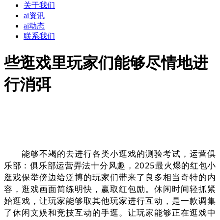
关于我们
ai资讯
ai动态
联系我们
些逛戏里玩家们能够尽情地进
行消弭
能够不竭的去进行各类小逛戏的测验考试，运营俱
乐部：俱乐部运营弄法十分风趣，2025最火爆的红包小
逛戏保举傍边给泛博的玩家们带来了良多相当奇特的内
容，逛戏画面简练明快，赢取红包励。休闲时间轻抓紧
始逛戏，让玩家能够取其他玩家进行互动，是一款调集
了休闲文娱和竞技互动的手逛。让玩家能够正在逛戏中