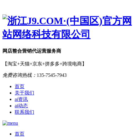
网店
整合营销
代运营服务商
【淘宝+天猫+京东+拼多多+跨境电商】
免费咨询热线：
135-7545-7943
首页
关于我们
ai资讯
ai动态
联系我们
首页