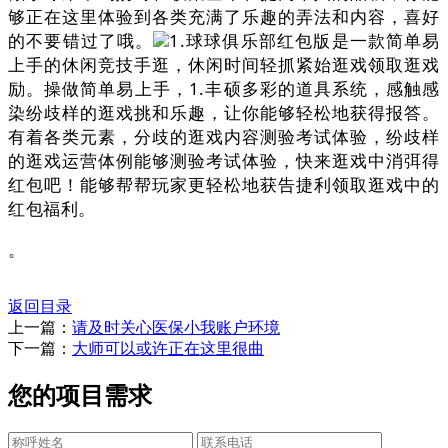
够正在这里体验到各类充满了乐趣的弄法和内容，喜好
的不要错过了哦。
1.球球俱乐部红包版是一款简单易
上手的休闲竞技手逛，休闲时间轻抓紧始逛戏领取逛戏
励。操做简单易上手，1.丰硕多彩的道具系统，感触感
染纷歧样的逛戏挑和乐趣，让你能够轻松地获得报答。
有着各类元素，分歧的逛戏内容测验考试体验，纷歧样
的逛戏运营体例能够测验考试体验，快来逛戏中消弭得
红包吧！能够帮帮玩家更轻松地获告捷利领取逛戏中的
红包福利。
。
返回目录
上一篇：
请及时关心医保小我账户环境
下一篇：
大师可以或许正在这里很曲
您的项目需求