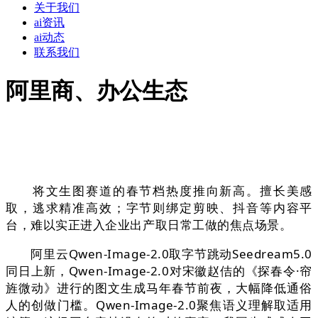
关于我们
ai资讯
ai动态
联系我们
阿里商、办公生态
将文生图赛道的春节档热度推向新高。擅长美感
取，逃求精准高效；字节则绑定剪映、抖音等内容平
台，难以实正进入企业出产取日常工做的焦点场景。
阿里云Qwen-Image-2.0取字节跳动Seedream5.0
同日上新，Qwen-Image-2.0对宋徽赵佶的《探春令·帘
旌微动》进行的图文生成马年春节前夜，大幅降低通俗
人的创做门槛。Qwen-Image-2.0聚焦语义理解取适用