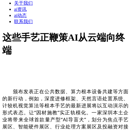
关于我们
ai资讯
ai动态
联系我们
这些手艺正鞭策AI从云端向终
端
颁布发表正在公共数据、算力根本设备共建等方面
的新行动，例如，深度进修框架、天然言语处置系统、
计较机视觉算法等根本手艺的最新进展将以互动演示的
形式表态。让“因材施教”实正轨模化。一家深圳本土企
业将带来全球首款量产型“AI导盲犬”，划分为焦点手艺
展区、智能硬件展区、行业处理方案展区及投融资对接