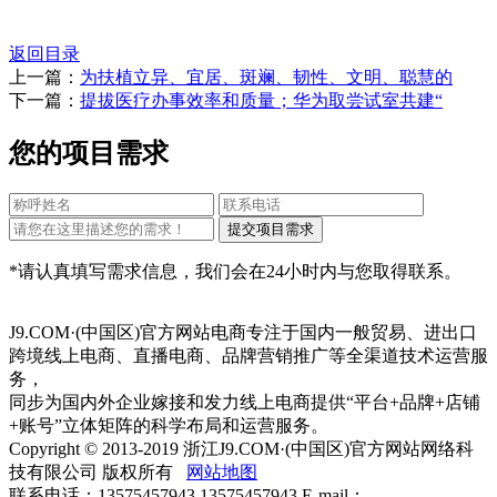
返回目录
上一篇：
为扶植立异、宜居、斑斓、韧性、文明、聪慧的
下一篇：
提拔医疗办事效率和质量；华为取尝试室共建“
您的项目需求
*请认真填写需求信息，我们会在24小时内与您取得联系。
J9.COM·(中国区)官方网站电商专注于国内一般贸易、进出口
跨境线上电商、直播电商、品牌营销推广等全渠道技术运营服
务，
同步为国内外企业嫁接和发力线上电商提供“平台+品牌+店铺
+账号”立体矩阵的科学布局和运营服务。
Copyright © 2013-2019 浙江J9.COM·(中国区)官方网站网络科
技有限公司 版权所有
网站地图
联系电话：13575457943 13575457943 E-mail：