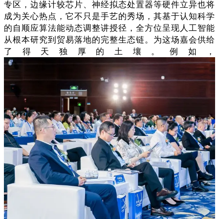
专区，边缘计较芯片、神经拟态处置器等硬件立异也将
成为关心热点，它不只是手艺的秀场，其基于认知科学
的自顺应算法能动态调整讲授径，全方位呈现人工智能
从根本研究到贸易落地的完整生态链。为这场嘉会供给
了得天独厚的土壤。例如，