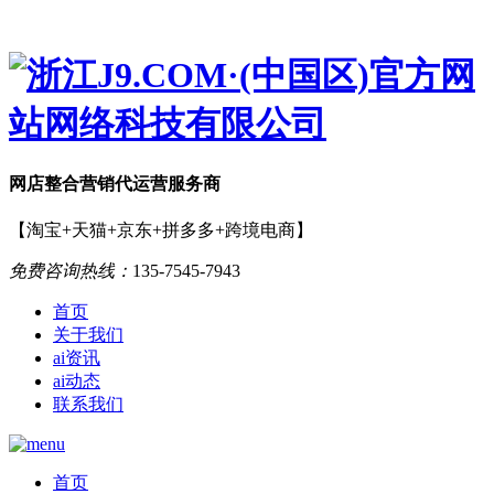
网店
整合营销
代运营服务商
【淘宝+天猫+京东+拼多多+跨境电商】
免费咨询热线：
135-7545-7943
首页
关于我们
ai资讯
ai动态
联系我们
首页