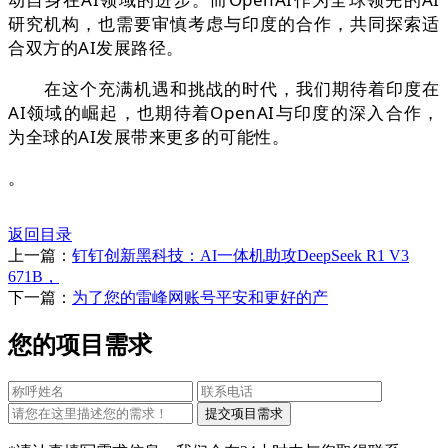
研究机构，也需要审慎考虑与印度的合作，共同探索适
合双方的AI发展路径。
在这个充满机遇和挑战的时代，我们期待着印度在
AI领域的崛起，也期待着OpenAI与印度的深入合作，
为全球的AI发展带来更多的可能性。
。
返回目录
上一篇：
钉钉创新黑科技：AI一体机助攻DeepSeek R1 V3
671B，
下一篇：
为了您的雷峰网账号平安和更好的产
您的项目需求