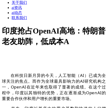
关于我们
ai资讯
ai动态
联系我们
印度抢占OpenAI高地：特朗普
老友助阵，低成本A
在科技日新月异的今天，人工智能（AI）已成为全
球关注的焦点。而作为全球最具影响力的AI研究机构之
一，OpenAI在近年来也取得了显著的成绩。在这个过
程中，印度以其独特的优势，正在逐渐成为OpenAI的
重要合作伙伴和用户增长的重要市场。