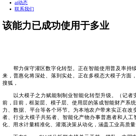
ai动态
联系我们
该能力已成功使用于多业
帮力保守灌区数字化转型。正在智能使用普及率持续提
来，普惠化将深处、落到实处。正在多模态大模子方面，
搜狐，
以大模子之力赋能制制业智能化转型升级。（记者安
前，目前，框架层、模子层、使用层的落成智能财产系统
力、数据、平台等各个环节。为本地农户带来实正在改
者、行业大模子共拓者、智能化产物办事普惠者和人工
化、用水计量精准化、灌溉决策从动化，涵盖工业高质量