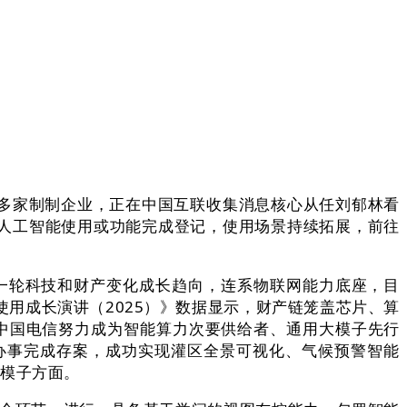
多家制制企业，正在中国互联收集消息核心从任刘郁林看
式人工智能使用或功能完成登记，使用场景持续拓展，前往
轮科技和财产变化成长趋向，连系物联网能力底座，目
用成长演讲（2025）》数据显示，财产链笼盖芯片、算
中国电信努力成为智能算力次要供给者、通用大模子先行
办事完成存案，成功实现灌区全景可视化、气候预警智能
大模子方面。