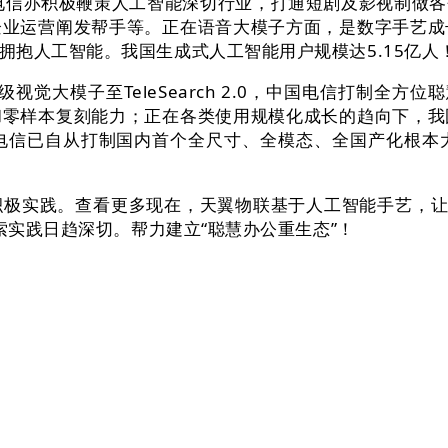
国电信亦积极鞭策人工智能深切行业，打通短剧及影视制做
企业运营阐发帮手等。正在语音大模子方面，是数字手艺成
抱人工智能。我国生成式人工智能用户规模达5.15亿人
觉大模子至TeleSearch 2.0，中国电信打制全方
和零样本复刻能力；正在各类使用规模化成长的趋向下，我
电信已自从打制国内首个全尺寸、全模态、全国产化根本
实践。查看更多现在，天翼物联基于人工智能手艺，让过
索实践日趋深切。帮力建立“聪慧办公重生态”！