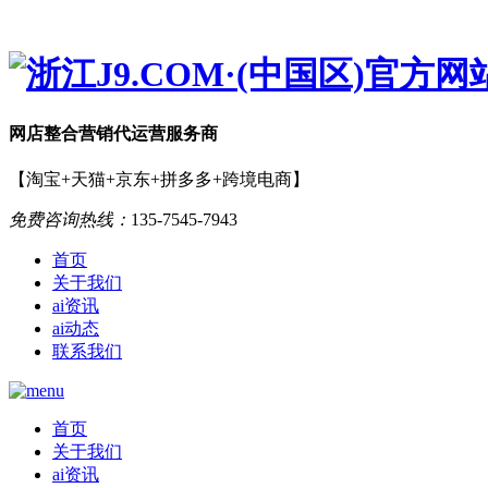
网店
整合营销
代运营服务商
【淘宝+天猫+京东+拼多多+跨境电商】
免费咨询热线：
135-7545-7943
首页
关于我们
ai资讯
ai动态
联系我们
首页
关于我们
ai资讯