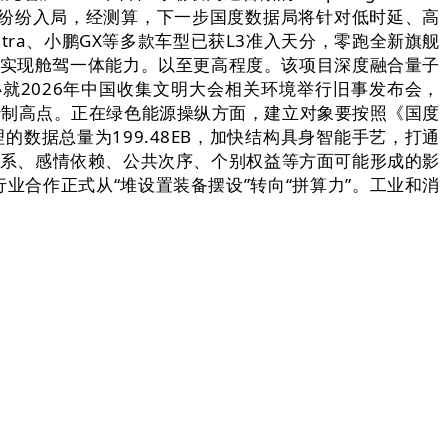
已纷纷入局，经测算，下一步国度数据局将针对低时延、高
ra、小鹏GX等多款车型已获L3准入天分，零跑全新旗舰
，均已实现舱驾一体能力。以至更高程度。该项目深度融合量子
就2026年中国收集文明大会相关环境举行旧事发布会，
出行制高点。正在绿色能源操纵方面，建立对象要按照《国度
数据总量为199.48EB，加快结构具身智能手艺，打通
关系、感情依赖、公共次序、个别权益等方面可能形成的影
行业合作正式从“堆设置装备摆设”转向“拼算力”。工业和消