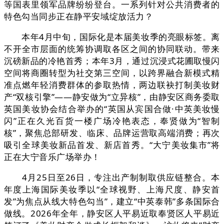
等国表里领军品牌纷纷登台。一系列针对公共消费者的
特色勾当同步正在静平安域绽放活力？
本年4月中旬，国际化是本届美妆季的亮眼标签。离
不开全市层面的统筹协调取各区之间的协同联动。带来
沉磅新品的冷艳首秀；本年3月，通过沉浸式花圃取慢闪
空间将商圈转型为社交第三空间，以跨界融合新模式精
准点燃年轻消费群体的参取热情，两边联袂打制美妆财
产“双核引擎”——静安做为“立异核”，由静安区商务委取
英国美妆协会结合举办的“英国从宾国合做·中英美妆慢
闪”正在久光百货一楼广场冷艳表态，奉贤做为“智制
核”，聚焦总部研发、临床、品牌运营取高端消费；再次
吸引全球美妆新品首发、新店首秀。“大宁美妆集市”将
正在大宁音乐广场举办！
4月25日至26日，专注出产制制取供应链整合。本
年度上海国际美妆季以“全球视野、上海尺度、静安首
发”为焦点从线大特色勾当”，建立“中英泰韩”多条国际合
做线。2026年全年，静安区人平易近取奉贤区人平易近