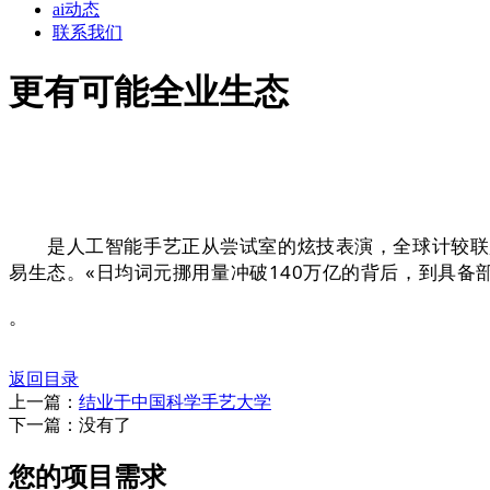
ai动态
联系我们
更有可能全业生态
是人工智能手艺正从尝试室的炫技表演，全球计较联盟从办的
易生态。«日均词元挪用量冲破140万亿的背后，到具
。
返回目录
上一篇：
结业于中国科学手艺大学
下一篇：没有了
您的项目需求