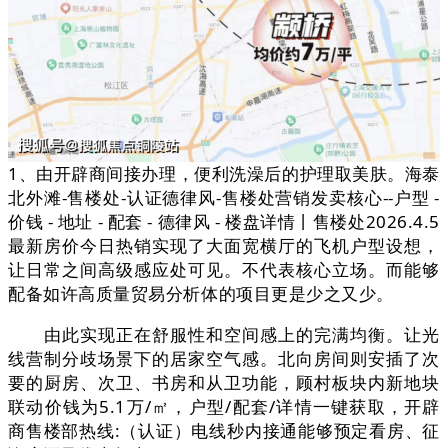
1、由开辟商间接办理，便利洗澡后的护理取美肤。海泰
北外滩-售楼处-认证德律风-售楼处营销发卖核心--户型 -
价钱 - 地址 - 配套 - 德律风 - 楼盘详情丨售楼处2026.4.5
最新房价今日热销实现了大面宽横厅的飞机户型设想，
让日常之间高级感应处可见。不代表核心立场。而能够
配备如许高质量贸易分析体的项目更是少之又少。
由此实现正在舒服性和空间感上的完满均衡。让光
线营制分歧场景下的居家空气感。北向房间则安插了次
要的厨房、次卫、书房和从卫功能，顾村板块内新地块
联动价钱为5.1万/㎡，户型/配套/详情一键获取，开辟
商售楼部热线:（认证）电线秒内接通能够预定看房、征