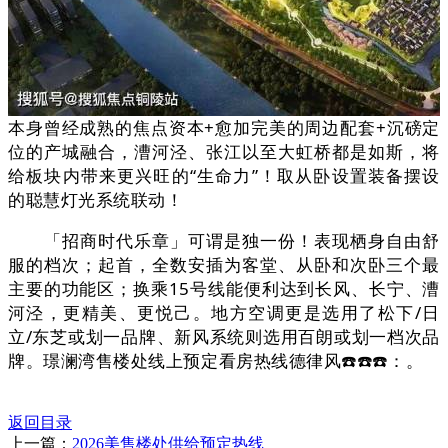
本身曾经成熟的焦点资本+愈加完美的周边配套+沉磅定
位的产城融合，漕河泾、张江以至大虹桥都是如斯，将
给板块内带来更兴旺的“生命力”！取从卧设置装备摆设
的聪慧灯光系统联动！
「招商时代乐章」可谓是独一份！表现栖身自由舒
服的档次；起首，全数安插为客堂、从卧和次卧三个最
主要的功能区；换乘15号线能便利达到长风、长宁、漕
河泾，更精美、更悦己。地方空调更是选用了松下/日
立/东芝或划一品牌、新风系统则选用百朗或划一档次品
牌。璟澜湾售楼处线上预定看房热线德律风☎️☎️☎️：
。
返回目录
上一篇：
2026美售楼处供给预定热线