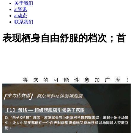
关于我们
ai资讯
ai动态
联系我们
表现栖身自由舒服的档次；首
将来的可能性愈加广漠！