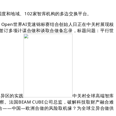
度和地域、102家智库机构的多边交换平台。
Open世界AI竞速锦标赛结合创始人日正在中关村展现核
签订多项计谋合做和谈取合做备忘录，标题问题：平行世
立异区的实践
中关村全球高端智库
法国BEAM CUBE公司总监，破解科技取财产融合难
合——中国—欧洲合做的风险取机缘？为全球立异合做供