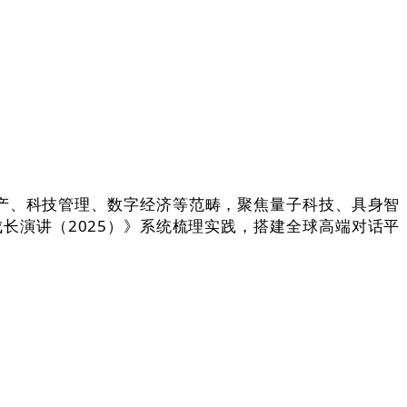
产、科技管理、数字经济等范畴，聚焦量子科技、具身智
长演讲（2025）》系统梳理实践，搭建全球高端对话平