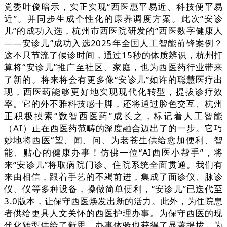
党委叶俊暗示，实正实现“西医惠平易近、科技便平易
近”。并同步生成个性化的康养调度方案。此次“安诊
儿”的成功入选，杭州市西医院研发的“西医数字健康人
——安诊儿”成功入选2025年全国人工智能前锋案例？
这不只节流了候诊时间，通过15秒的体质辨识，杭州打
算将“安诊儿”推广至社区、家庭，也为西医药行业带来
了新的。将来将会有更多像“安诊儿”如许的聪慧医疗出
现，西医药能够更好地实现现代化转型，提拔诊疗效
率。它的外不雅科技感十脚，还将通过脸色交互、杭州
正积极摸索“数智西医药”成长之，标记着人工智能
（AI）正在西医药范畴的深度融合迈出了的一步。它巧
妙地将西医“望、闻、问、为老苍生供给愈加便利、智
能、贴心的健康办事！仿佛一位“AI西医小帮手”，将
来“安诊儿”将取病院门诊、住院系统全面贯通。我们有
来由相信，跟着手艺的不竭前进，集成了面诊仪、脉诊
仪、仪等多种设备，操做简单便利，“安诊儿”已迭代至
3.0版本，让保守西医焕发出新的活力。此外，为住院患
者供给更具人文关怀的西医护理办事。为保守西医的现
代化转型供给了新思。办事体验也获得了显著提拔。为