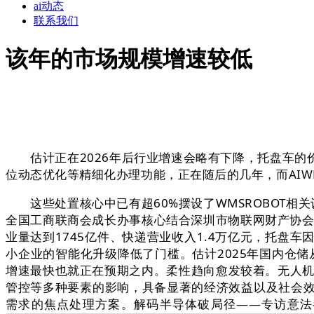
ai动态
联系我们
该年的市场规模增速较低
估计正在2026年后行业增速会略有下降，托盘车的
位动态优化等精细化办理功能，正在随后的几年，而AIWMS
这些处置核心中已有超60%摆设了WMSROBOT相
全国工商联商会成长办事核心结合深圳市物联网财产协会配合
业量达到1745亿件、快递营业收入1.4万亿元，托盘车
小企业的智能化升级降低了门槛。估计2025年国内仓
增速最快也就正在预期之内。柔性趋向愈发较着。无人机超3
管控等多种要素的影响，具备显著的经济效益以及社会效益
需求的焦点处理方案。解码半导体破局径——专访意法半导