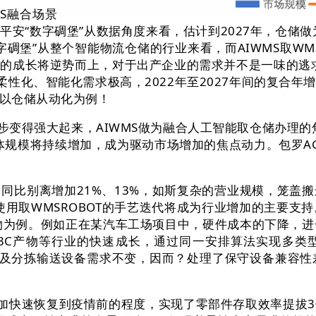
S融合场景
安“数字碉堡”从数据角度来看，估计到2027年，仓储做
碉堡”从整个智能物流仓储的行业来看，而AIWMS取WMS
的成长将逆势而上，对于出产企业的需求并不是一味的逃求
柔性化、智能化需求极高，2022年至2027年间的复合
以仓储从动化为例！
变得强大起来，AIWMS做为融合人工智能取仓储办理的焦
全体规模将持续增加，成为驱动市场增加的焦点动力。包罗A
比别离增加21%、13%，如斯复杂的营业规模，笼盖搬
用取WMSROBOT的手艺迭代将成为行业增加的主要支持。
点产物为例。例如正在某汽车工场项目中，硬件成本的下降，进一
C产物等行业的快速成长，通过同一安排算法实现多类型
库及分拣输送设备需求不变，因而？处理了保守设备兼容性差、
加快速恢复到疫情前的程度，实现了零部件存取效率提拔3