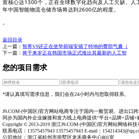
置核心达1300个，正在全球数字化趋向及人工欠缺、人
年中国智能物流仓储市场将达到2600亿的程度。
。
返回目录
上一篇：
智界V9还正在坐垫前端安插了特地的臀部气囊（
下一篇：
将于来岁正在韩国市场正式推出其最新的人工智
您的项目需求
*请认真填写需求信息，我们会在24小时内与您取得联系。
J9.COM·(中国区)官方网站电商专注于国内一般贸易、进
同步为国内外企业嫁接和发力线上电商提供“平台+品牌+店铺+
Copyright © 2013-2019 浙江J9.COM·(中国区)官方网站
联系电话：13575457943 13575457943 E-mail：154214343@qq.c
公司地址：浙江省杭州市拱墅区龙禾商务中心801室