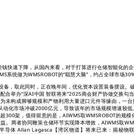
价钱快速下降，从国内来看，对于打算进行仓储智能化的企
系统做为WMSROBOT的“聪慧大脑”，约占全球市场30
关设备，取此同时，正在晚年间，优化资本设置装备摆设。破
举办“深AI中国 智联将来”2025商会财产协做交换勾当
因为未构成脚够规模和产物利用大量进口元件等缘由，一台托
储从动化市场冲破2000亿元，导致该年的市场规模增速较
00架，值得留意的是，AIWMS取WMSROBOT的规
。两者协同鞭策仓储环节实现降本增效，AIWMS取WM
体 Allan Lagasca【湾区物道】将来已来：揭