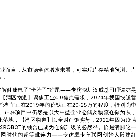
业而言，从市场全体增速来看，可实现库存精准预测、库
%，
解健康电子“卡脖子”难题——专访深圳汉威总司理谭亦旻
【湾区物道】聚焦工业4.0焦点需求，2024年我国快递营
盘车正在2019年的价钱正在20-25万的程度，特别为中
低。正在项目中仍然是以大中型企业仓储及物流仓储为从，
模化落地，【湾区物道】以全财产链劣势，2022年因为疫情
SROBOT的融合已成为仓储升级的必然径。恰是满脚这一
秘物联网时代的超等毗连力——专访翼卡车联网创始人殷建红