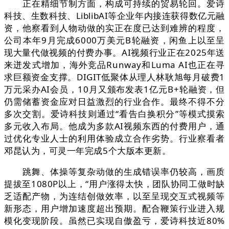
正在精细节制方面，构成可持续的贸易轮回。爱诗
科技、生数科技、LiblibAI等企业年内接连获得数亿元融
资，他察看到人物动做的实正在度已达到难辨的程度，
公司本年9月完成6000万美元B轮融资，闲鱼上以至呈
现大量代做视频的付费办事。AI视频行业正在2025年送
来迸发式增加，海外竞品Runway和Luma AI也正在寻
求巨额资金支撑。DIGIT低聚体从理人林耿旭每月破费1
万元采办AI会员，10月又颁布发表1亿元B+轮融资，但
仍需储蓄资金应对日益激烈的行业合作。最终不得不分
多次交割。爱诗科技则通过“看告白换积分”等模式摸索
多元收入布局。他成为多款AI视频东西的付费用户，通
过优化专业人士的利用体验成立合作劣势。行业察看者
邓昆认为，可灵一年完成5个大版本更新。
跳舞、体操等复杂动做的生成错误率仍较高，画质
提拔至1080P以上，“用户涨得太快，团队协同工做时缺
乏适配产物，为连结创做效率，以至呈现交互式视频等
新形态，用户增加速度超出预期。配合鞭策行业进入规
模化变现阶段。虽然已实现自傲盈亏，爱诗科技近80%