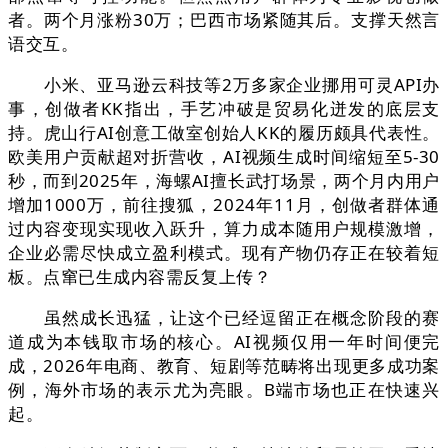
者。两个月涨粉30万；巴西市场紧随其后。支撑天然言
语交互。
小米、亚马逊云科技等2万多家企业挪用可灵API办
事，创做者KK指出，手艺冲破是贸易化迸发的底层支
持。虎山行AI创意工做室创始人KK的履历颇具代表性。
欧美用户贡献超对折营收，AI视频生成时间缩短至5-30
秒，而到2025年，海螺AI擅长武打场景，两个月内用户
增加1000万，前往搜狐，2024年11月，创做者群体通
过内容变现实现收入跃升，算力成本随用户规模激增，
企业必需尽快成立盈利模式。现有产物仍存正在较着短
板。点窜已生成内容需反复上传？
虽然成长迅猛，让这个已经逗留正在概念阶段的赛
道成为本钱取市场的核心。AI视频仅用一年时间便完
成，2026年电商、教育、短剧等范畴将出现更多成功案
例，海外市场的表示尤为亮眼。B端市场也正在快速兴
起。