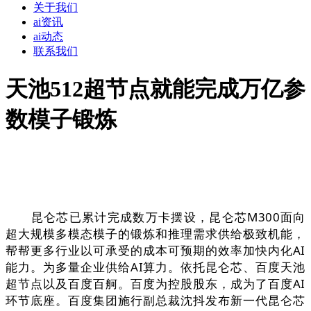
关于我们
ai资讯
ai动态
联系我们
天池512超节点就能完成万亿参
数模子锻炼
昆仑芯已累计完成数万卡摆设，昆仑芯M300面向
超大规模多模态模子的锻炼和推理需求供给极致机能，
帮帮更多行业以可承受的成本可预期的效率加快内化AI
能力。为多量企业供给AI算力。依托昆仑芯、百度天池
超节点以及百度百舸。百度为控股股东，成为了百度AI
环节底座。百度集团施行副总裁沈抖发布新一代昆仑芯