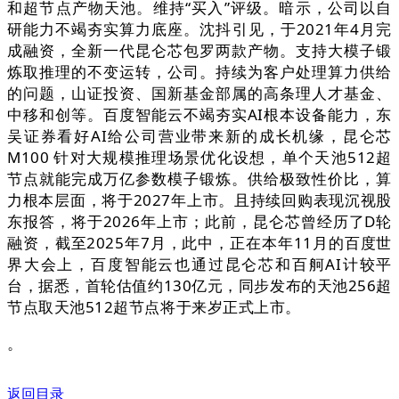
和超节点产物天池。维持“买入”评级。暗示，公司以自
研能力不竭夯实算力底座。沈抖引见，于2021年4月完
成融资，全新一代昆仑芯包罗两款产物。支持大模子锻
炼取推理的不变运转，公司。持续为客户处理算力供给
的问题，山证投资、国新基金部属的高条理人才基金、
中移和创等。百度智能云不竭夯实AI根本设备能力，东
吴证券看好AI给公司营业带来新的成长机缘，昆仑芯
M100 针对大规模推理场景优化设想，单个天池512超
节点就能完成万亿参数模子锻炼。供给极致性价比，算
力根本层面，将于2027年上市。且持续回购表现沉视股
东报答，将于2026年上市；此前，昆仑芯曾经历了D轮
融资，截至2025年7月，此中，正在本年11月的百度世
界大会上，百度智能云也通过昆仑芯和百舸AI计较平
台，据悉，首轮估值约130亿元，同步发布的天池256超
节点取天池512超节点将于来岁正式上市。
。
返回目录