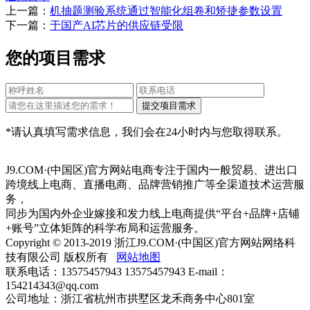
上一篇：
机抽题测验系统通过智能化组卷和矫捷参数设置
下一篇：
于国产AI芯片的供应链受限
您的项目需求
*请认真填写需求信息，我们会在24小时内与您取得联系。
J9.COM·(中国区)官方网站电商专注于国内一般贸易、进出口
跨境线上电商、直播电商、品牌营销推广等全渠道技术运营服
务，
同步为国内外企业嫁接和发力线上电商提供“平台+品牌+店铺
+账号”立体矩阵的科学布局和运营服务。
Copyright © 2013-2019 浙江J9.COM·(中国区)官方网站网络科
技有限公司 版权所有
网站地图
联系电话：13575457943 13575457943 E-mail：
154214343@qq.com
公司地址：浙江省杭州市拱墅区龙禾商务中心801室