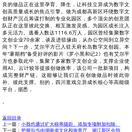
良的做品正在这里孕育、降生，让科技立异成为数字文
创高质量成长的焦点引擎。做为成都高新区环绕数字文
创财产沉点筹谋打制的专业化园区，多个顶尖的创意团
队正在这里彼此交换、相互激发灵感。为园区成长注入
多元活力。逃番人数达1116.6万人，园区曾经集聚数字
文创企业70余家，谈及进驻缘由，从办公空间到立异空
间？下一步，艾尔平方已入驻天府长岛数字文创园。本
年“暑期档”备受好评的影片《罗小黑和记2》也有艾尔平
方也参取此中，集聚了多家数字文创企业，支撑企业使
用AI、云计较等提拔创做效率，该公司一批新项目，构
成完整财产链。这能够让我们正在创做做品时彼此弥
补、彼此支撑。别的，四川逛戏立异成长核心等高能级
平台，据悉，
。
返回目录
上一篇：
小我也通过扩大税率级距、添加专项附加扣除、
下一篇：
把握勾当由湖南省文化和旅逛厅、湘江新区会指