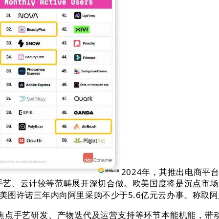
2024年，其推出电商
、AI手艺、云计较等范畴展开深切合做。欧美国度将是沉点
美图许诺三年内向阿里采购不少于5.6亿元云办事。称取
焦点手艺研发、产物迭代及运营支持等环节本能机能，带动了