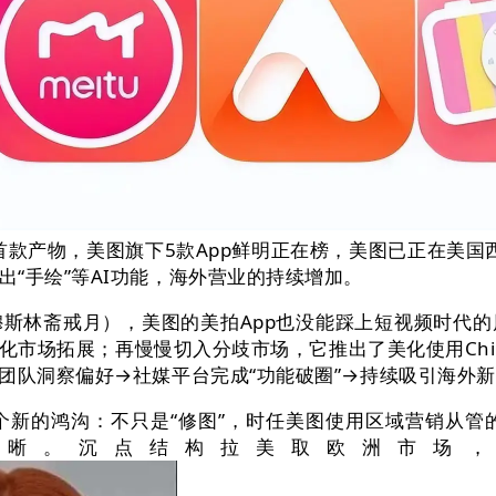
首款产物，美图旗下5款App鲜明正在榜，美图已正在美国西岸（W
“手绘”等AI功能，海外营业的持续增加。
林斋戒月），美图的美拍App也没能踩上短视频时代的
场拓展；再慢慢切入分歧市场，它推出了美化使用Chic；其上
团队洞察偏好→社媒平台完成“功能破圈”→持续吸引海外
沟：不只是“修图”，时任美图使用区域营销从管的Mag
清晰。沉点结构拉美取欧洲市场，