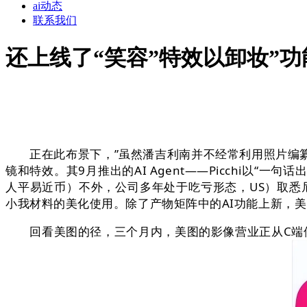
ai动态
联系我们
还上线了“笑容”特效以卸妆”功
正在此布景下，”虽然潘吉利南并不经常利用照片编纂
镜和特效。其9月推出的AI Agent——Picchi
人平易近币）不外，公司多年处于吃亏形态，US）取悉尼（S
小我材料的美化使用。除了产物矩阵中的AI功能上新，
回看美图的径，三个月内，美图的影像营业正从C端修图